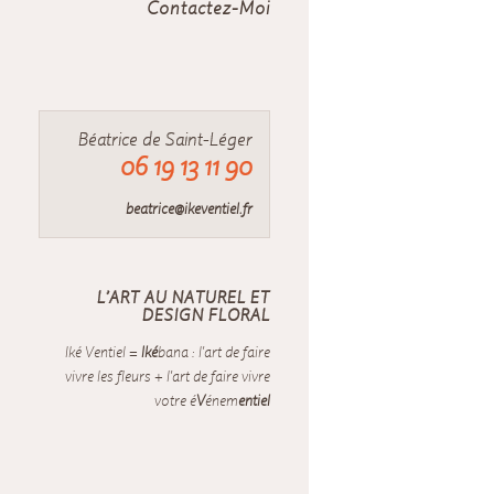
Contactez-Moi
Béatrice de Saint-Léger
06 19 13 11 90
beatrice@ikeventiel.fr
L’ART AU NATUREL ET
DESIGN FLORAL
Iké Ventiel =
Iké
bana : l'art de faire
vivre les fleurs + l'art de faire vivre
votre é
V
énem
entiel