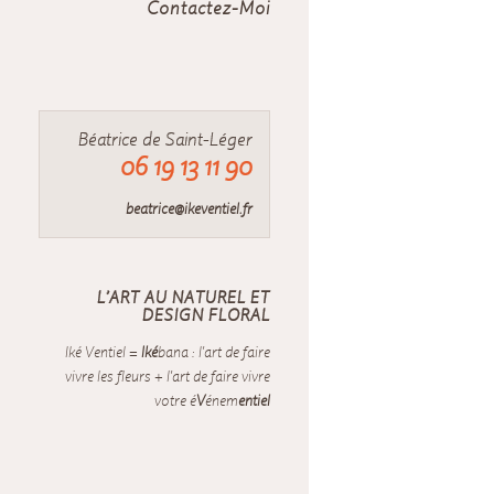
Contactez-Moi
Béatrice de Saint-Léger
06 19 13 11 90
beatrice@ikeventiel.fr
L’ART AU NATUREL ET
DESIGN FLORAL
Iké Ventiel =
Iké
bana : l'art de faire
vivre les fleurs + l'art de faire vivre
votre é
V
énem
entiel