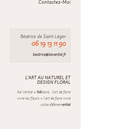
Contactez-Moi
Béatrice de Saint-Léger
06 19 13 11 90
beatrice@ikeventiel.fr
L’ART AU NATUREL ET
DESIGN FLORAL
Iké Ventiel =
Iké
bana : l'art de faire
vivre les fleurs + l'art de faire vivre
votre é
V
énem
entiel